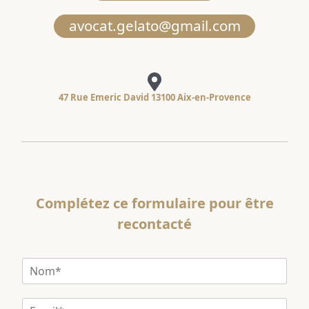
avocat.gelato@gmail.com
47 Rue Emeric David 13100 Aix-en-Provence
Complétez ce formulaire pour être
recontacté
N
o
m
E
*